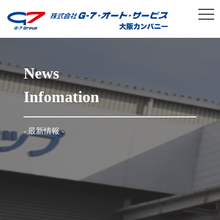
togg
News
Infomation
- 最新情報 -